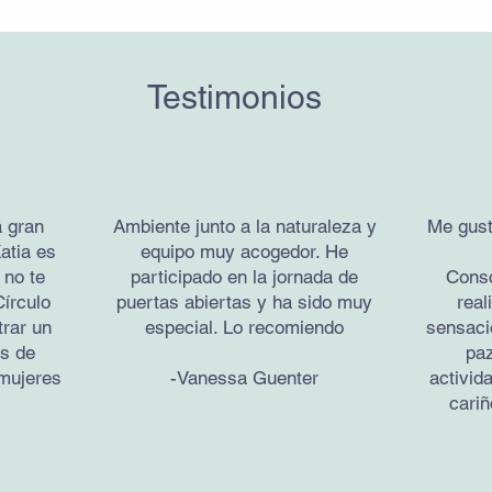
Testimonios
a gran
Ambiente junto a la naturaleza y
Me gust
atia es
equipo muy acogedor. He
 no te
participado en la jornada de
Consc
írculo
puertas abiertas y ha sido muy
real
rar un
especial. Lo recomiendo
sensació
es de
paz
 mujeres
-Vanessa Guenter
activid
cariñ