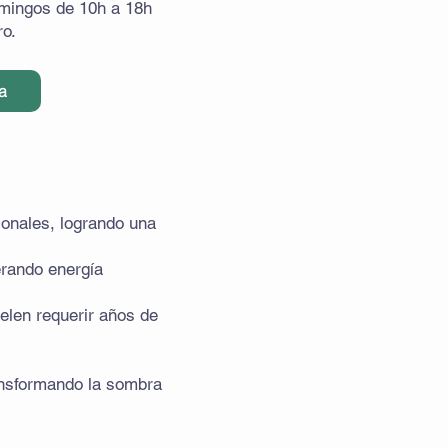
mingos de 10h a 18h
ro.
a
ionales, logrando una
erando energía
elen requerir años de
ransformando la sombra