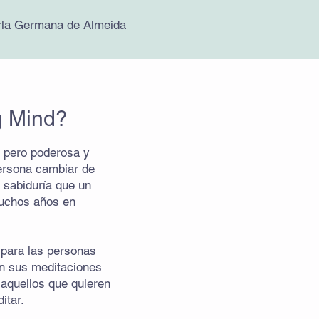
rla Germana de Almeida
g Mind?
 pero poderosa y
persona cambiar de
a sabiduría que un
muchos años en
 para las personas
en sus meditaciones
 aquellos que quieren
itar.