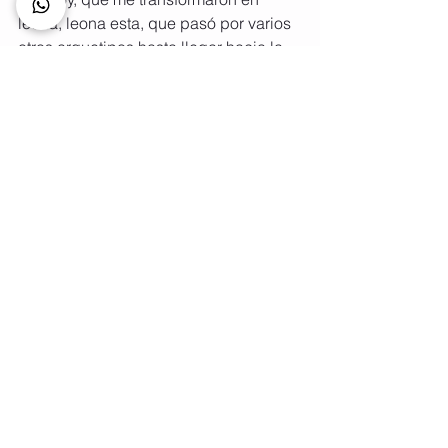
leona, leona esta, que pasó por varios 
otros arquetipos hasta llegar hacia la 
Fénix, que hoy habita en mi. 
Seguiré  investigando y observando , 
de por vida, el Alma Humana  y sus 
múltiples caminos, con la certeza que 
hoy trae mi Sentir de ser Uno con el 
Tiempo, con el Otro,  con TODO y con 
la libertad de experimentar la 
impermanencia de la vida en todos 
sus matices.
Agradezco a cada día por estar aquí. 
Camino consciente de que nada aquí 
en la Tierra es tan importante como 
creemos. Que somos niños delante del 
Todo, y estamos jugando y 