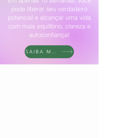
Em apenas 10 semanas, você
pode liberar seu verdadeiro
potencial e alcançar uma vida
com mais equilíbrio, clareza e
autoconfiança!
SAIBA MAIS