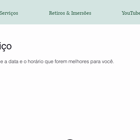
Serviços
Retiros & Imersões
YouTub
iço
e a data e o horário que forem melhores para você.