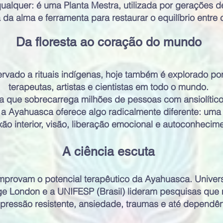
 qualquer: é uma Planta Mestra, utilizada por gerações 
a da alma e ferramenta para restaurar o equilíbrio entre 
Da floresta ao coração do mundo
ervado a rituais indígenas, hoje também é explorado po
terapeutas, artistas e cientistas em todo o mundo.
 que sobrecarrega milhões de pessoas com ansiolítico
 a Ayahuasca oferece algo radicalmente diferente: uma
ão interior, visão, liberação emocional e autoconhecim
A ciência escuta
omprovam o potencial terapêutico da Ayahuasca. Unive
ege London e a UNIFESP (Brasil) lideram pesquisas que
ressão resistente, ansiedade, traumas e até dependên