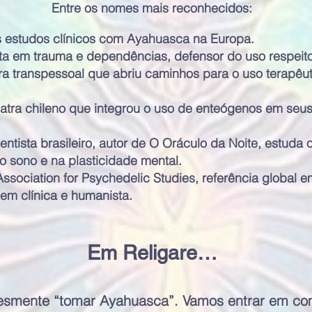
Entre os nomes mais reconhecidos:
os estudos clínicos com Ayahuasca na Europa.
sta em trauma e dependências, defensor do uso respeit
atra transpessoal que abriu caminhos para o uso terapêu
.
uiatra chileno que integrou o uso de enteógenos em seu
ientista brasileiro, autor de O Oráculo da Noite, estuda 
o sono e na plasticidade mental.
Association for Psychedelic Studies, referência global 
m clínica e humanista.
Em Religare…
esmente “tomar Ayahuasca”. Vamos entrar em co