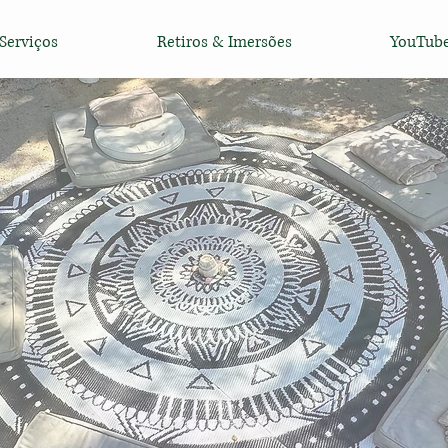
Serviços
Retiros & Imersões
YouTub