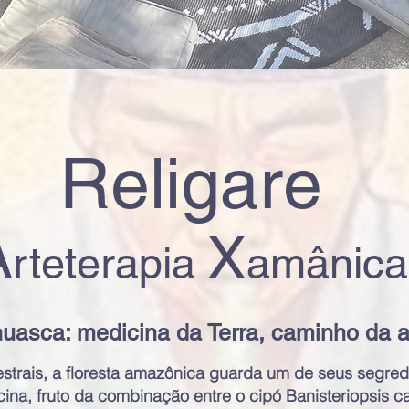
Religare
X
A
rteterapia
amânica
uasca: medicina da Terra, caminho da 
trais, a floresta amazônica guarda um de seus segred
na, fruto da combinação entre o cipó Banisteriopsis ca